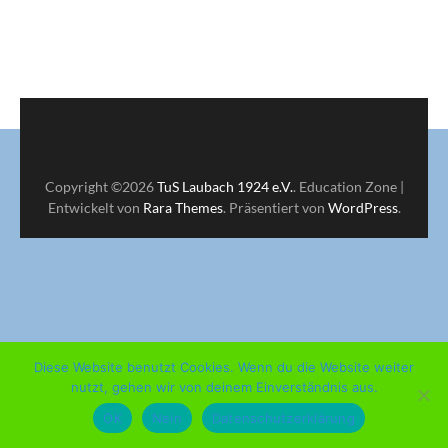
Copyright ©2026
TuS Laubach 1924 e.V.
.
Education Zone |
Entwickelt von
Rara Themes
. Präsentiert von
WordPress
.
Diese Website benutzt Cookies. Wenn du die Website weiter
nutzt, gehen wir von deinem Einverständnis aus.
OK
Nein
Datenschutzerklärung