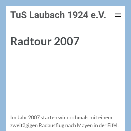
Zum
TuS Laubach 1924 e.V.
Inhalt
springen
(Enter
Radtour 2007
drücken)
Laubach – Mayen und zurück
Hunsrück-Moselradweg – Maifeldradweg –
Mayen – Maifeldradweg – Rheinmoselradweg –
Schinderhannesradweg
8./9. September
Im Jahr 2007 starten wir nochmals mit einem
zweitägigen Radausflug nach Mayen in der Eifel.