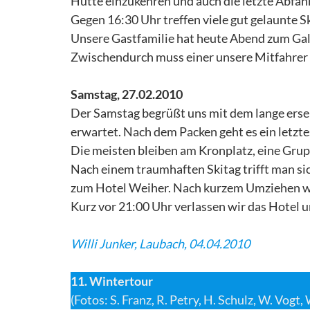
Hütte einzukehren und auch die letzte Abfahr
Gegen 16:30 Uhr treffen viele gut gelaunte Sk
Unsere Gastfamilie hat heute Abend zum Gal
Zwischendurch muss einer unsere Mitfahrer n
Samstag, 27.02.2010
Der Samstag begrüßt uns mit dem lange erseh
erwartet. Nach dem Packen geht es ein letzte
Die meisten bleiben am Kronplatz, eine Grup
Nach einem traumhaften Skitag trifft man si
zum Hotel Weiher. Nach kurzem Umziehen wir
Kurz vor 21:00 Uhr verlassen wir das Hotel
Willi Junker, Laubach, 04.04.2010
11. Wintertour
(Fotos: S. Franz, R. Petry, H. Schulz, W. Vogt,