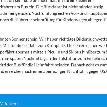
t ist oft sehr kurz um nochmals im Tal einzukehren.
ifahrer am Bus ein. Die Rückfahrt ist nicht minder lustig.
adinner geladen. Nach umfangreichen Vor- und Hauptspeis
och die Führerscheinprüfung für Kinderwagen ablegen. Ein
nten Sonnenschein. Wir haben richtiges Bilderbuchwetter,
s Mal für dieses Jahr zum Kronplatz. Diesen erreichen wir 
pe fährt abermals mittels Piculin und Skibus hinüber zum
ch am späten Nachmittag an der Talstation zum Einkehrsch
d der Bus für die Heimfahrt beladen. Danach geht es zu
 und erreichen nach einer abermaligen Nachtfahrt gegen 
 W. Junker)