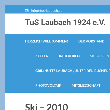
Zum
info@tus-laubach.de
Inhalt
TuS Laubach 1924 e.V.
springen
(Enter
drücken)
HERZLICH WILLKOMMEN!
DER VORSTAND
KEGELN
RADFAHREN
SKIFAHREN
GRILLHÜTTE LAUBACH „UNTER DEN BUCHEN“
PHOTOVOLTAIK
MITGLIEDSCHAFT
Ski – 2010