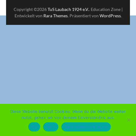
Copyright ©2026
TuS Laubach 1924 e.V.
.
Education Zone |
Entwickelt von
Rara Themes
. Präsentiert von
WordPress
.
Diese Website benutzt Cookies. Wenn du die Website weiter
nutzt, gehen wir von deinem Einverständnis aus.
OK
Nein
Datenschutzerklärung