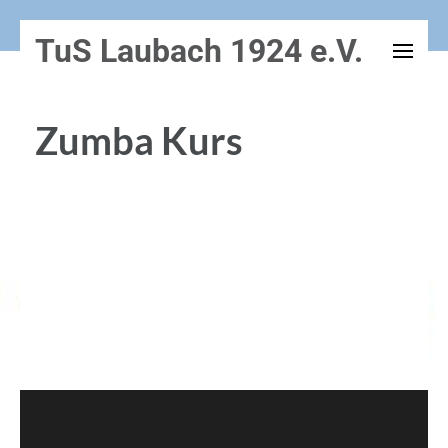
Zum
TuS Laubach 1924 e.V.
Inhalt
springen
(Enter
Zumba Kurs
drücken)