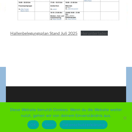
Hallenbelegungsplan Stand Juli 2025
Herunterladen
Diese Website benutzt Cookies. Wenn du die Website weiter
Copyright ©2026
TuS Laubach 1924 e.V.
.
Education Zone |
nutzt, gehen wir von deinem Einverständnis aus.
Entwickelt von
Rara Themes
. Präsentiert von
WordPress
.
OK
Nein
Datenschutzerklärung